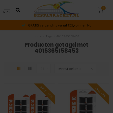
0
MENU
GRATIS verzending vanaf €65,- binnen NL
Home
/
Tags
/
4015365158453
Producten getagd met
4015365158453
SALE -18%
SALE -9%