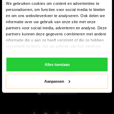
We gebruiken cookies om content en advertenties te
personaliseren, om functies voor social media te bieden
en om ons websiteverkeer te analyseren. Ook delen we
informatie over uw gebruik van onze site met onze
partners voor social media, adverteren en analyse. Deze
partners kunnen deze gegevens combineren met andere
informatie die u aan ze heeft verstrekt of die ze hebben
Bespanracket.nl is dé racketspecialist van Lelystad en
verzameld op basis van uw gebruik van hun services.
omstreken.
Snijdersstraat 6
Alles toestaan
8224 AA Lelystad
Nederland
Aanpassen
06-57276080
info@bespanracket.nl