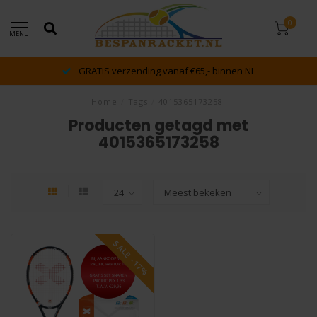
0
MENU
GRATIS verzending vanaf €65,- binnen NL
Home
/
Tags
/
4015365173258
Producten getagd met
4015365173258
SALE -17%