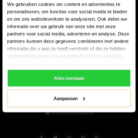
We gebruiken cookies om content en advertenties te
personaliseren, om functies voor social media te bieden
en om ons websiteverkeer te analyseren. Ook delen we
informatie over uw gebruik van onze site met onze
partners voor social media, adverteren en analyse. Deze
partners kunnen deze gegevens combineren met andere
informatie die u aan ze heeft verstrekt of die ze hebben
Bespanracket.nl is dé racketspecialist van Lelystad en
verzameld op basis van uw gebruik van hun services.
omstreken.
Snijdersstraat 6
Alles toestaan
8224 AA Lelystad
Nederland
Aanpassen
06-57276080
info@bespanracket.nl