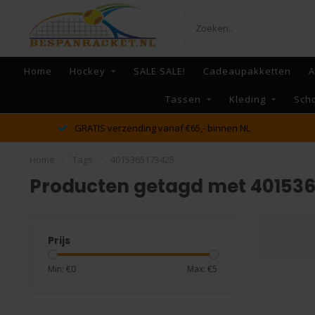
Home
Hockey
SALE SALE!
Cadeaupakketten
A
Tassen
Kleding
Sch
GRATIS verzending vanaf €65,- binnen NL
Home
/
Tags
/
4015365173425
Producten getagd met 40153
Prijs
Min: €
0
Max: €
5