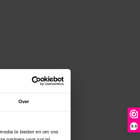
Over
9,6
 media te bieden en om ons
ze partners voor social