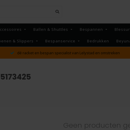
ccessoires
Ballen & Shuttles
Bespannen
Blessu
oenen & Slippers
Bespanservice
Bedrukken
Beyun
dé racket en bespan specialist van Lelystad en omstreken
65173425
Geen producten g