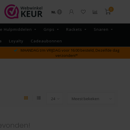
0
NL
re Hulpmiddelen
Grips
Rackets
Snaren
a
Loyalty
Cadeaubonnen
MAANDAG t/m VRIJDAG voor 16:00 besteld, Dezelfde dag
verzonden!*
evonden!