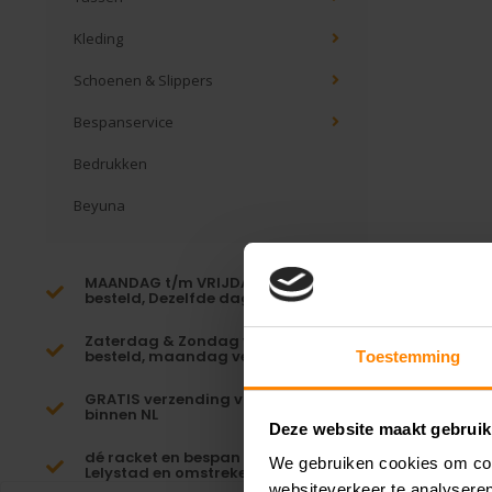
Kleding
Schoenen & Slippers
Bespanservice
Bedrukken
Beyuna
MAANDAG t/m VRIJDAG voor 16:00
besteld, Dezelfde dag verzonden!*
Zaterdag & Zondag voor 23:59
besteld, maandag verzonden!
Toestemming
GRATIS verzending vanaf €65,-
binnen NL
Deze website maakt gebruik
dé racket en bespan specialist van
We gebruiken cookies om cont
Lelystad en omstreken
websiteverkeer te analyseren