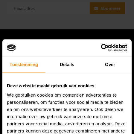
Abonneer
Toestemming
Details
Over
Deze website maakt gebruik van cookies
We gebruiken cookies om content en advertenties te
Bespanracket.nl is dé racketspecialist van Lelystad en
personaliseren, om functies voor social media te bieden
omstreken.
en om ons websiteverkeer te analyseren. Ook delen we
informatie over uw gebruik van onze site met onze
Snijdersstraat 6
partners voor social media, adverteren en analyse. Deze
8224 AA Lelystad
partners kunnen deze gegevens combineren met andere
Nederland