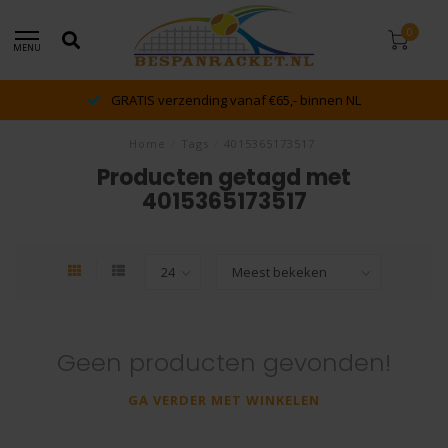
0
MENU
GRATIS verzending vanaf €65,- binnen NL
Home
/
Tags
/
4015365173517
Producten getagd met
4015365173517
Geen producten gevonden!
GA VERDER MET WINKELEN