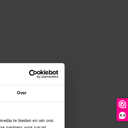
Over
9,6
 media te bieden en om ons
ze partners voor social