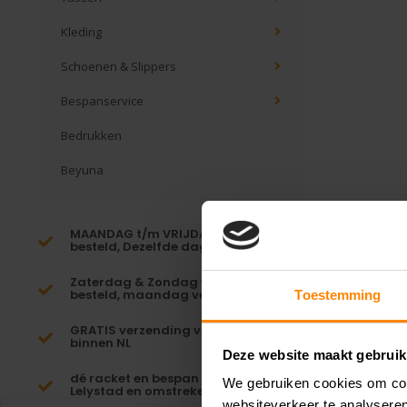
Kleding
Schoenen & Slippers
Bespanservice
Bedrukken
Beyuna
MAANDAG t/m VRIJDAG voor 16:00
besteld, Dezelfde dag verzonden!*
Zaterdag & Zondag voor 23:59
besteld, maandag verzonden!
Toestemming
GRATIS verzending vanaf €65,-
binnen NL
Deze website maakt gebruik
dé racket en bespan specialist van
We gebruiken cookies om cont
Lelystad en omstreken
websiteverkeer te analyseren