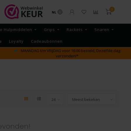
0
NL
re Hulpmiddelen
Grips
Rackets
Snaren
a
Loyalty
Cadeaubonnen
MAANDAG t/m VRIJDAG voor 16:00 besteld, Dezelfde dag
verzonden!*
evonden!