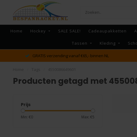
Home
Hockey
SALE SALE!
Cadeaupakketten
A
Tassen
Kleding
Sch
GRATIS verzending vanaf €65,- binnen NL
Home
/
Tags
/
4550086649601
Producten getagd met 45500
Prijs
Min: €
0
Max: €
5