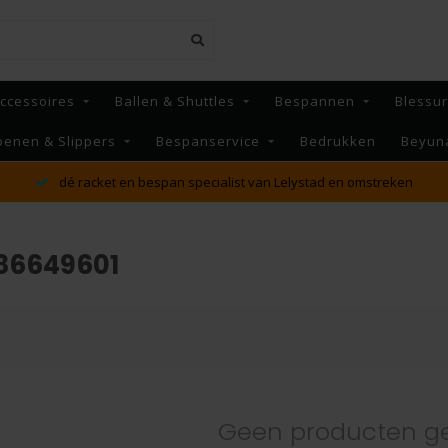
ccessoires
Ballen & Shuttles
Bespannen
Blessu
oenen & Slippers
Bespanservice
Bedrukken
Beyun
dé racket en bespan specialist van Lelystad en omstreken
86649601
Geen producten g