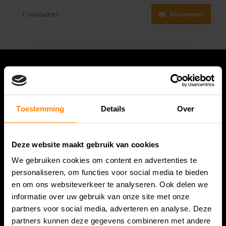
Abonneer
Toestemming
Details
Over
Deze website maakt gebruik van cookies
We gebruiken cookies om content en advertenties te
Bespanracket.nl is dé racketspecialist van Lelystad en
personaliseren, om functies voor social media te bieden
omstreken.
en om ons websiteverkeer te analyseren. Ook delen we
informatie over uw gebruik van onze site met onze
Snijdersstraat 6
partners voor social media, adverteren en analyse. Deze
8224 AA Lelystad
partners kunnen deze gegevens combineren met andere
Nederland