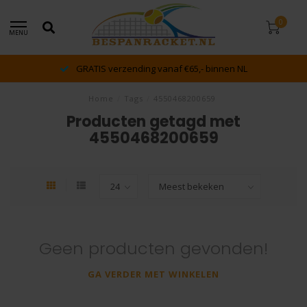
0
MENU
GRATIS verzending vanaf €65,- binnen NL
Home
/
Tags
/
4550468200659
Producten getagd met
4550468200659
Geen producten gevonden!
GA VERDER MET WINKELEN