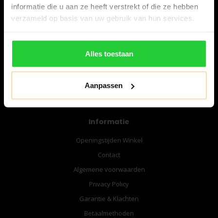
informatie die u aan ze heeft verstrekt of die ze hebben
verzameld op basis van uw gebruik van hun services.
06-57276080
info@bespanracket.nl
Alles toestaan
Aanpassen
Informatie
Openingstijden Winkel
Contact
Algemene voorwaarden
Privacy Policy
Garantie & Klachten
Betaalmethoden