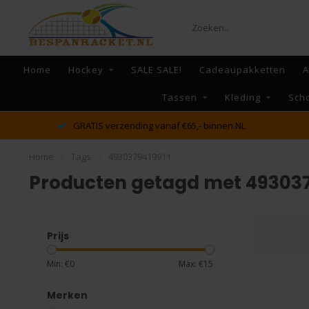
Home
Hockey
SALE SALE!
Cadeaupakketten
A
Tassen
Kleding
Sch
GRATIS verzending vanaf €65,- binnen NL
Home
/
Tags
/
4930379419911
Producten getagd met 493037
Prijs
Min: €
0
Max: €
15
Merken