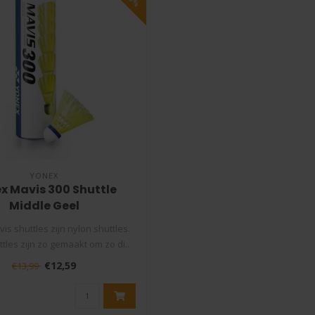
YONEX
x Mavis 300 Shuttle
Middle Geel
s shuttles zijn nylon shuttles.
tles zijn zo gemaakt om zo di..
€12,59
€13,99