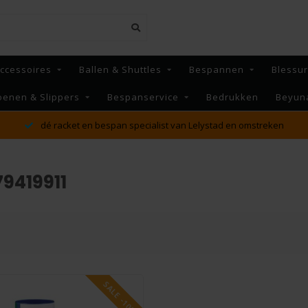
ccessoires
Ballen & Shuttles
Bespannen
Blessu
oenen & Slippers
Bespanservice
Bedrukken
Beyun
dé racket en bespan specialist van Lelystad en omstreken
9419911
SALE -10%