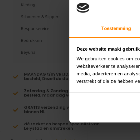
Kleding
Schoenen & Slippers
Bespanservice
Toestemming
Bedrukken
Deze website maakt gebruik
Beyuna
We gebruiken cookies om cont
websiteverkeer te analyseren
media, adverteren en analys
MAANDAG t/m VRIJDAG voor 16:00
besteld, Dezelfde dag verzonden!*
verstrekt of die ze hebben v
Zaterdag & Zondag voor 23:59
besteld, maandag verzonden!
GRATIS verzending vanaf €65,-
binnen NL
dé racket en bespan specialist van
Lelystad en omstreken