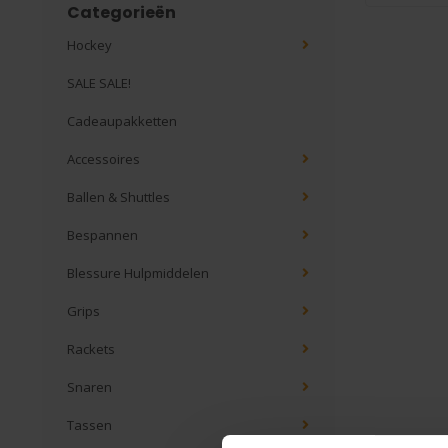
Categorieën
Hockey
SALE SALE!
Cadeaupakketten
Accessoires
Ballen & Shuttles
Bespannen
Blessure Hulpmiddelen
Grips
Rackets
Snaren
Tassen