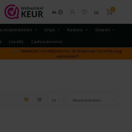
0
NL
re Hulpmiddelen
Grips
Rackets
Snaren
a
Loyalty
Cadeaubonnen
MAANDAG t/m VRIJDAG voor 16:00 besteld, Dezelfde dag
verzonden!*