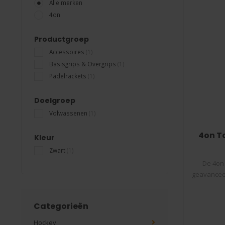
Alle merken
4on
Productgroep
Accessoires
(1)
Basisgrips & Overgrips
(1)
Padelrackets
(1)
Doelgroep
Volwassenen
(1)
4on T
Kleur
Zwart
(1)
De 4on 
geavanceer
Categorieën
Hockey