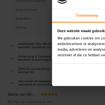
Schoenen & Slippers
Bespanservice
Toestemming
Bedrukken
Beyuna
Deze website maakt gebruik
We gebruiken cookies om cont
MAANDAG t/m VRIJDAG voor 16:00
websiteverkeer te analyseren
besteld, Dezelfde dag verzonden!*
media, adverteren en analys
verstrekt of die ze hebben v
Zaterdag & Zondag voor 23:59
besteld, maandag verzonden!
GRATIS verzending vanaf €65,-
binnen NL
dé racket en bespan specialist van
Lelystad en omstreken