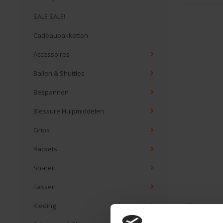
SALE SALE!
Cadeaupakketten
Accessoires
Ballen & Shuttles
Bespannen
Blessure Hulpmiddelen
Grips
Rackets
Snaren
Tassen
Kleding