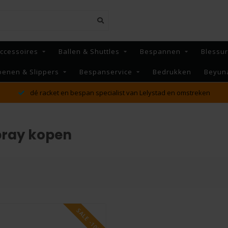
ccessoires
Ballen & Shuttles
Bespannen
Blessu
oenen & Slippers
Bespanservice
Bedrukken
Beyun
dé racket en bespan specialist van Lelystad en omstreken
pray kopen
SALE -10%