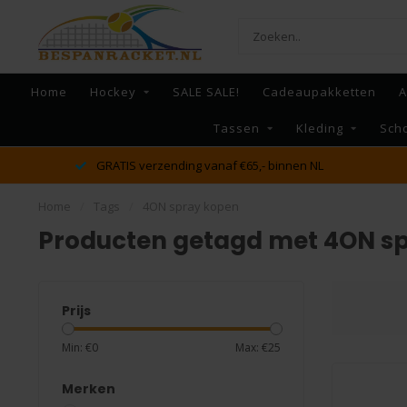
Home
Hockey
SALE SALE!
Cadeaupakketten
A
Tassen
Kleding
Sch
GRATIS verzending vanaf €65,- binnen NL
Home
/
Tags
/
4ON spray kopen
Producten getagd met 4ON s
Prijs
Min: €
0
Max: €
25
Merken