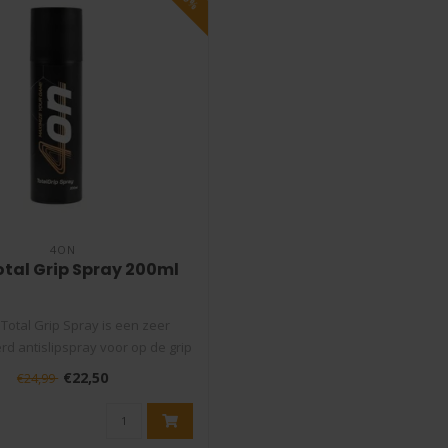
4ON
otal Grip Spray 200ml
Total Grip Spray is een zeer
d antislipspray voor op de grip
da..
€22,50
€24,99