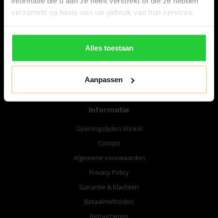
informatie die u aan ze heeft verstrekt of die ze hebben
06-57276080
verzameld op basis van uw gebruik van hun services.
info@bespanracket.nl
Alles toestaan
Aanpassen
Informatie
Openingstijden Winkel
Contact
Algemene voorwaarden
Privacy Policy
Garantie & Klachten
Betaalmethoden
Retourneren