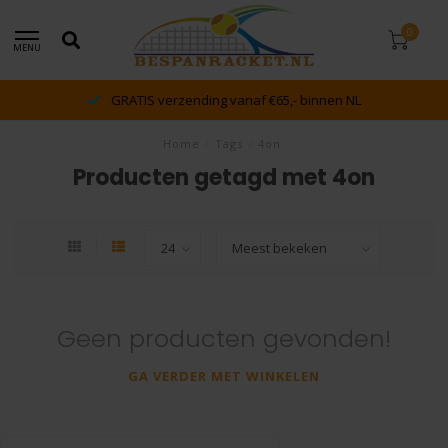
0
MENU
GRATIS verzending vanaf €65,- binnen NL
Home
/
Tags
/
4on
Producten getagd met 4on
Geen producten gevonden!
GA VERDER MET WINKELEN