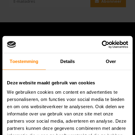
Abonneer
Toestemming
Details
Over
Deze website maakt gebruik van cookies
Bespanracket.nl is dé racketspecialist van Lelystad en
We gebruiken cookies om content en advertenties te
omstreken.
personaliseren, om functies voor social media te bieden
en om ons websiteverkeer te analyseren. Ook delen we
Snijdersstraat 6
informatie over uw gebruik van onze site met onze
8224 AA Lelystad
partners voor social media, adverteren en analyse. Deze
Nederland
partners kunnen deze gegevens combineren met andere