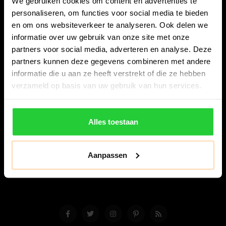
We gebruiken cookies om content en advertenties te
personaliseren, om functies voor social media te bieden
en om ons websiteverkeer te analyseren. Ook delen we
informatie over uw gebruik van onze site met onze
partners voor social media, adverteren en analyse. Deze
partners kunnen deze gegevens combineren met andere
Bespanracket.nl is dé racketspecialist van Lelystad en
informatie die u aan ze heeft verstrekt of die ze hebben
omstreken.
verzameld op basis van uw gebruik van hun services.
Snijdersstraat 6
8224 AA Lelystad
Alles toestaan
Nederland
06-57276080
Aanpassen
info@bespanracket.nl