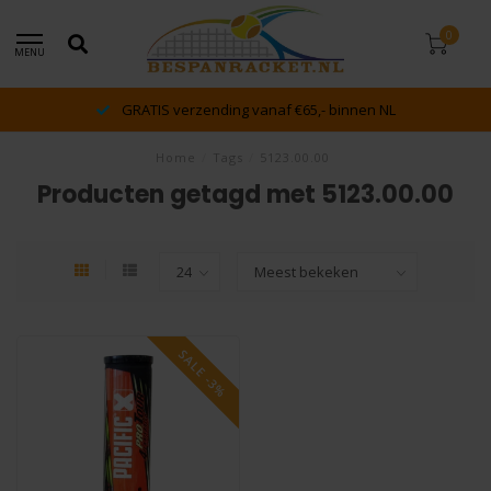
0
MENU
GRATIS verzending vanaf €65,- binnen NL
Home
/
Tags
/
5123.00.00
Producten getagd met 5123.00.00
SALE -3%