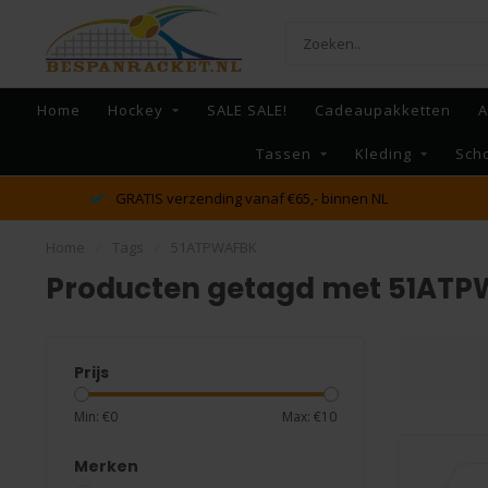
Home
Hockey
SALE SALE!
Cadeaupakketten
A
Tassen
Kleding
Sch
GRATIS verzending vanaf €65,- binnen NL
Home
/
Tags
/
51ATPWAFBK
Producten getagd met 51AT
Prijs
Min: €
0
Max: €
10
Merken