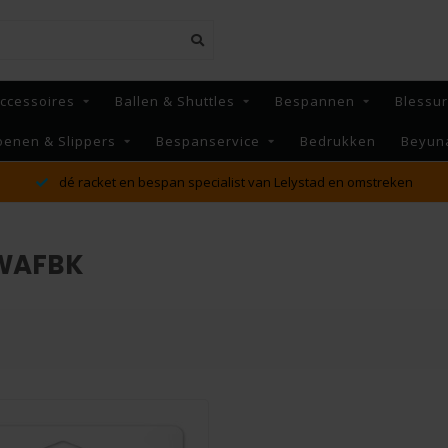
ccessoires
Ballen & Shuttles
Bespannen
Blessu
oenen & Slippers
Bespanservice
Bedrukken
Beyun
dé racket en bespan specialist van Lelystad en omstreken
PWAFBK