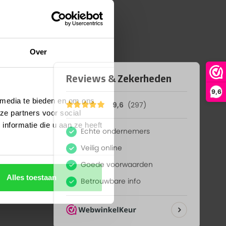
Over
9,6
 media te bieden en om ons
ze partners voor social
nformatie die u aan ze heeft
Alles toestaan