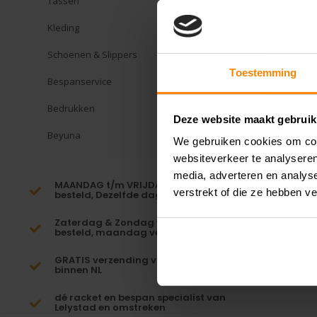
Tassen
Kleding
Schoenen & Slippers
Toestemming
Bespanservice
Bedrukken
Deze website maakt gebruik
Beyuna
We gebruiken cookies om cont
websiteverkeer te analyseren
media, adverteren en analys
MAANDAG t/m VRIJDAG voor 16:00
verstrekt of die ze hebben v
besteld, Dezelfde dag verzonden!*
Zaterdag & Zondag voor 23:59
besteld, maandag verzonden!
GRATIS verzending vanaf €65,-
binnen NL
dé racket en bespan specialist van
Lelystad en omstreken