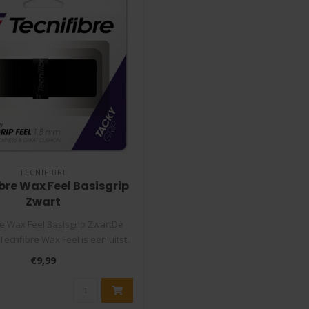
TECNIFIBRE
bre Wax Feel Basisgrip
Zwart
re Wax Feel Basisgrip ZwartDe
Tecnfibre Wax Feel is een uitst..
€9,99