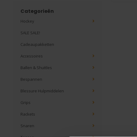
Categorieën
Hockey
SALE SALE!
Cadeaupakketten
Accessoires
Ballen & Shuttles
Bespannen
Blessure Hulpmiddelen
Grips
Rackets
Snaren