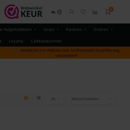
0
NL
re Hulpmiddelen
Grips
Rackets
Snaren
a
Loyalty
Cadeaubonnen
MAANDAG t/m VRIJDAG voor 16:00 besteld, Dezelfde dag
verzonden!*