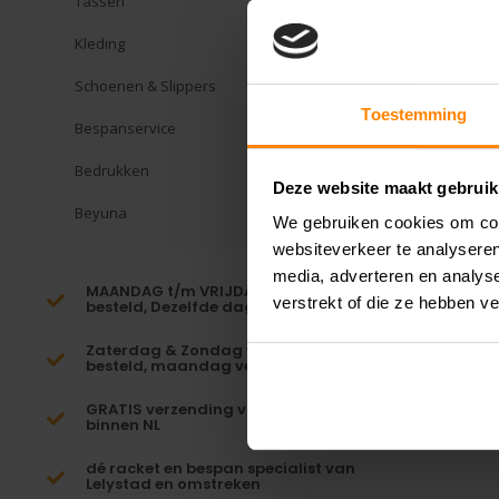
Tassen
Kleding
Schoenen & Slippers
Toestemming
Bespanservice
Bedrukken
Deze website maakt gebruik
Beyuna
We gebruiken cookies om cont
websiteverkeer te analyseren
media, adverteren en analys
MAANDAG t/m VRIJDAG voor 16:00
verstrekt of die ze hebben v
besteld, Dezelfde dag verzonden!*
Zaterdag & Zondag voor 23:59
besteld, maandag verzonden!
GRATIS verzending vanaf €65,-
binnen NL
dé racket en bespan specialist van
Lelystad en omstreken