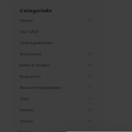
Categorieën
Hockey
SALE SALE!
Cadeaupakketten
Accessoires
Ballen & Shuttles
Bespannen
Blessure Hulpmiddelen
Grips
Rackets
Snaren