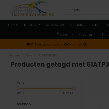
Home
Hockey
SALE SALE!
Cadeaupakketten
A
Tassen
Kleding
Sch
GRATIS verzending vanaf €65,- binnen NL
Home
/
Tags
/
51ATPXENBK
Producten getagd met 51ATP
Prijs
Min: €
0
Max: €
10
Merken