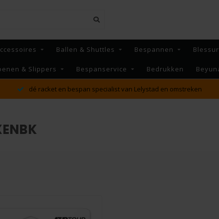
ccessoires
Ballen & Shuttles
Bespannen
Blessu
oenen & Slippers
Bespanservice
Bedrukken
Beyun
dé racket en bespan specialist van Lelystad en omstreken
XENBK