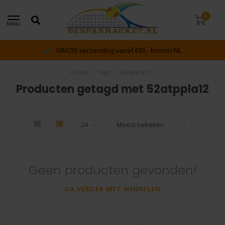
0
MENU
GRATIS verzending vanaf €65,- binnen NL
Home
/
Tags
/
52atppla12
Producten getagd met 52atppla12
Geen producten gevonden!
GA VERDER MET WINKELEN