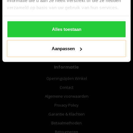
informatie die u aan ze heeft verstrekt of die ze hebben
06-57276080
verzameld op basis van uw gebruik van hun services.
info@bespanracket.nl
Alles toestaan
Aanpassen
Informatie
Openingstijden Winkel
Contact
Algemene voorwaarden
Privacy Policy
Garantie & Klachten
Betaalmethoden
Retourneren