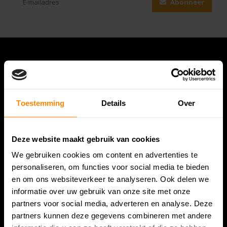
Abonneer
Toestemming
Details
Over
Deze website maakt gebruik van cookies
Bespanracket.nl is dé racketspecialist van Lelystad en
We gebruiken cookies om content en advertenties te
omstreken.
personaliseren, om functies voor social media te bieden
en om ons websiteverkeer te analyseren. Ook delen we
Snijdersstraat 6
informatie over uw gebruik van onze site met onze
8224 AA Lelystad
partners voor social media, adverteren en analyse. Deze
Nederland
partners kunnen deze gegevens combineren met andere