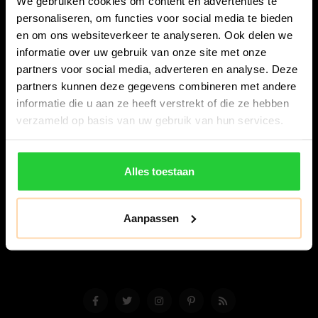
We gebruiken cookies om content en advertenties te
personaliseren, om functies voor social media te bieden
en om ons websiteverkeer te analyseren. Ook delen we
informatie over uw gebruik van onze site met onze
partners voor social media, adverteren en analyse. Deze
partners kunnen deze gegevens combineren met andere
Bespanracket.nl is dé racketspecialist van Lelystad en
informatie die u aan ze heeft verstrekt of die ze hebben
omstreken.
verzameld op basis van uw gebruik van hun services.
Snijdersstraat 6
8224 AA Lelystad
Alles toestaan
Nederland
06-57276080
Aanpassen
info@bespanracket.nl