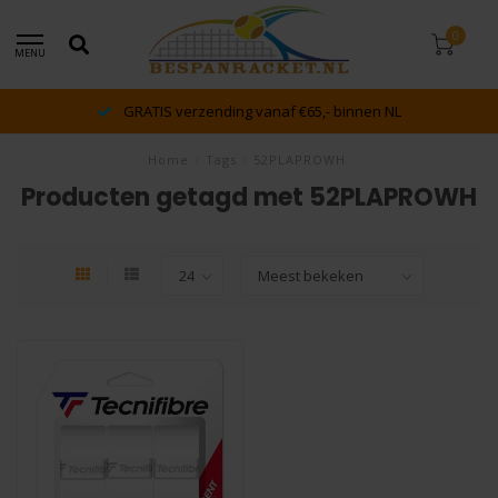
0
MENU
GRATIS verzending vanaf €65,- binnen NL
Home
/
Tags
/
52PLAPROWH
Producten getagd met 52PLAPROWH