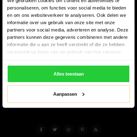
We gebruiken cookies om content en advertenties te
personaliseren, om functies voor social media te bieden
en om ons websiteverkeer te analyseren. Ook delen we
informatie over uw gebruik van onze site met onze
partners voor social media, adverteren en analyse. Deze
partners kunnen deze gegevens combineren met andere
Bespanracket.nl is dé racketspecialist van Lelystad en
informatie die u aan ze heeft verstrekt of die ze hebben
omstreken.
verzameld op basis van uw gebruik van hun services.
Snijdersstraat 6
8224 AA Lelystad
Alles toestaan
Nederland
06-57276080
Aanpassen
info@bespanracket.nl