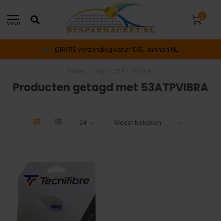
0
MENU
GRATIS verzending vanaf €65,- binnen NL
Home
/
Tags
/
53ATPVIBRA
Producten getagd met 53ATPVIBRA