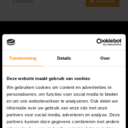
Abonneer
Toestemming
Details
Over
Deze website maakt gebruik van cookies
Bespanracket.nl is dé racketspecialist van Lelystad en
We gebruiken cookies om content en advertenties te
omstreken.
personaliseren, om functies voor social media te bieden
en om ons websiteverkeer te analyseren. Ook delen we
Snijdersstraat 6
informatie over uw gebruik van onze site met onze
8224 AA Lelystad
partners voor social media, adverteren en analyse. Deze
Nederland
partners kunnen deze gegevens combineren met andere