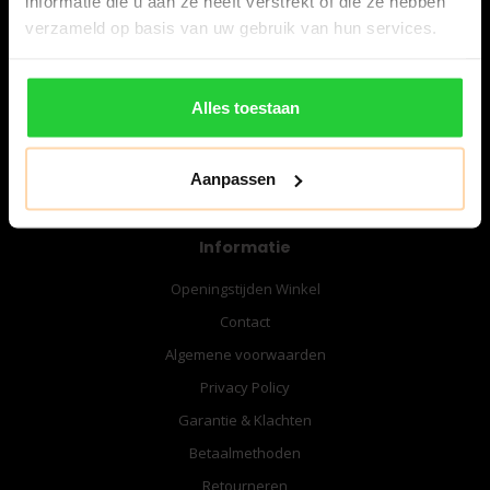
informatie die u aan ze heeft verstrekt of die ze hebben
06-57276080
verzameld op basis van uw gebruik van hun services.
info@bespanracket.nl
Alles toestaan
Aanpassen
Informatie
Openingstijden Winkel
Contact
Algemene voorwaarden
Privacy Policy
Garantie & Klachten
Betaalmethoden
Retourneren