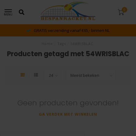
0
MENU
GRATIS verzending vanaf €65,- binnen NL
Home
/
Tags
/
54WRISBLAC
Producten getagd met 54WRISBLAC
Geen producten gevonden!
GA VERDER MET WINKELEN