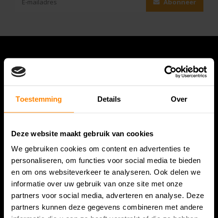
Abonneer
Toestemming
Details
Over
Deze website maakt gebruik van cookies
Bespanracket.nl is dé racketspecialist van Lelystad en
We gebruiken cookies om content en advertenties te
omstreken.
personaliseren, om functies voor social media te bieden
en om ons websiteverkeer te analyseren. Ook delen we
Snijdersstraat 6
informatie over uw gebruik van onze site met onze
8224 AA Lelystad
partners voor social media, adverteren en analyse. Deze
Nederland
partners kunnen deze gegevens combineren met andere