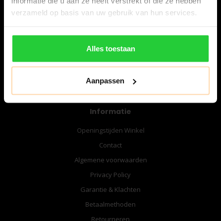
informatie die u aan ze heeft verstrekt of die ze hebben
06-57276080
verzameld op basis van uw gebruik van hun services.
info@bespanracket.nl
Alles toestaan
Aanpassen
Informatie
Openingstijden Winkel
Contact
Algemene voorwaarden
Privacy Policy
Garantie & Klachten
Betaalmethoden
Retourneren