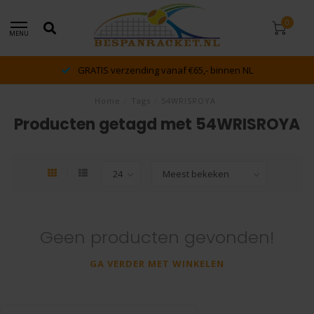
0
MENU
GRATIS verzending vanaf €65,- binnen NL
Home
/
Tags
/
54WRISROYA
Producten getagd met 54WRISROYA
Geen producten gevonden!
GA VERDER MET WINKELEN