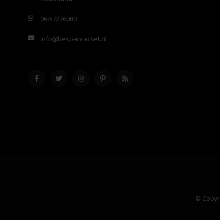
06-57276080
info@bespanracket.nl
© Copyri