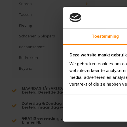
Snaren
Tassen
Kleding
Schoenen & Slippers
Toestemming
Bespanservice
Deze website maakt gebruik
Bedrukken
We gebruiken cookies om cont
Beyuna
websiteverkeer te analyseren
media, adverteren en analys
verstrekt of die ze hebben v
MAANDAG t/m VRIJDAG voor 16:00
besteld, Dezelfde dag verzonden!*
Zaterdag & Zondag voor 23:59
besteld, maandag verzonden!
GRATIS verzending vanaf €65,-
binnen NL