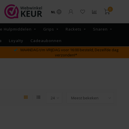
0
NL
re Hulpmiddelen
Grips
Rackets
Snaren
a
Loyalty
Cadeaubonnen
MAANDAG t/m VRIJDAG voor 16:00 besteld, Dezelfde dag
verzonden!*