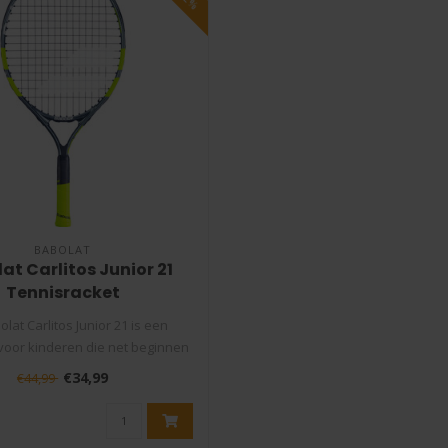
BABOLAT
at Carlitos Junior 21
Tennisracket
lat Carlitos Junior 21 is een
voor kinderen die net beginnen
met..
€34,99
€44,99