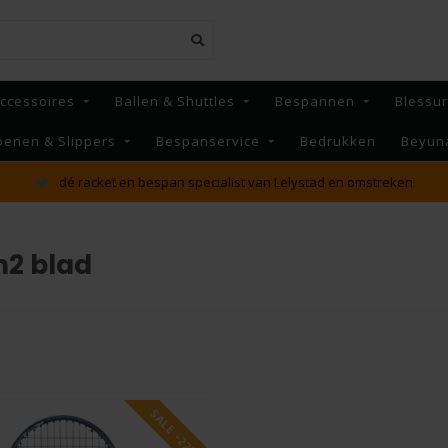
ccessoires
Ballen & Shuttles
Bespannen
Blessu
oenen & Slippers
Bespanservice
Bedrukken
Beyun
dé racket en bespan specialist van Lelystad en omstreken
m2 blad
SALE -22%