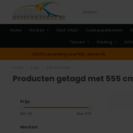
Home
Hockey
SALE SALE!
Cadeaupakketten
A
Tassen
Kleding
Sch
GRATIS verzending vanaf €65,- binnen NL
Home
/
Tags
/
555 cm2 blad
Producten getagd met 555 c
Prijs
Min: €
0
Max: €
35
Merken