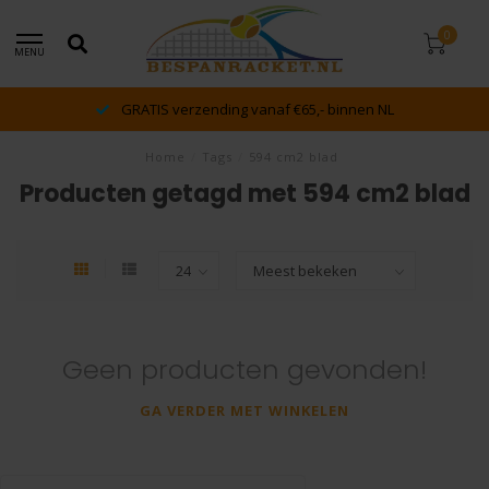
0
MENU
GRATIS verzending vanaf €65,- binnen NL
Home
/
Tags
/
594 cm2 blad
Producten getagd met 594 cm2 blad
Geen producten gevonden!
GA VERDER MET WINKELEN