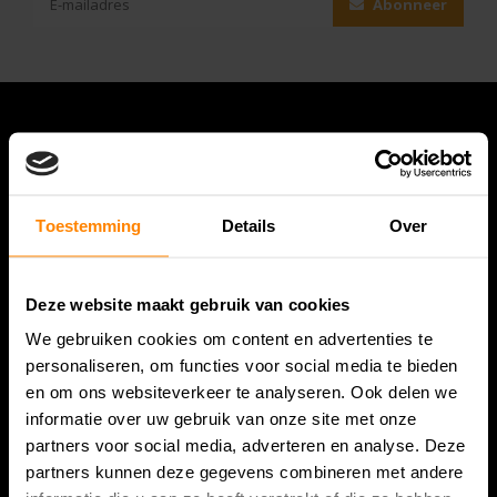
Abonneer
Toestemming
Details
Over
Deze website maakt gebruik van cookies
Bespanracket.nl is dé racketspecialist van Lelystad en
We gebruiken cookies om content en advertenties te
omstreken.
personaliseren, om functies voor social media te bieden
en om ons websiteverkeer te analyseren. Ook delen we
Snijdersstraat 6
informatie over uw gebruik van onze site met onze
8224 AA Lelystad
partners voor social media, adverteren en analyse. Deze
Nederland
partners kunnen deze gegevens combineren met andere