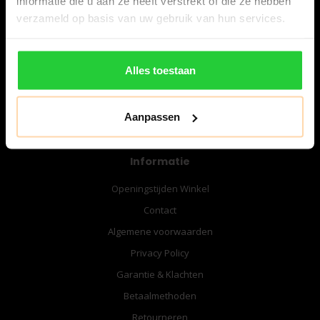
informatie die u aan ze heeft verstrekt of die ze hebben
06-57276080
verzameld op basis van uw gebruik van hun services.
info@bespanracket.nl
Alles toestaan
Aanpassen
Informatie
Openingstijden Winkel
Contact
Algemene voorwaarden
Privacy Policy
Garantie & Klachten
Betaalmethoden
Retourneren