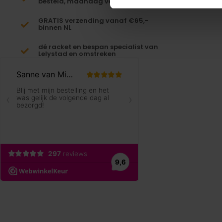
besteld, maandag verzonden!
GRATIS verzending vanaf €65,-
binnen NL
dé racket en bespan specialist van
Lelystad en omstreken