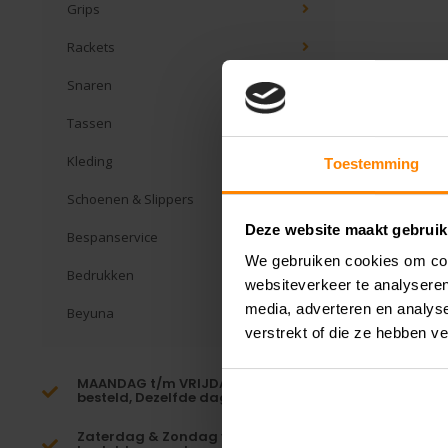
Grips
Rackets
Snaren
Tassen
Kleding
Toestemming
Schoenen & Slippers
Deze website maakt gebruik
Bespanservice
We gebruiken cookies om cont
Bedrukken
websiteverkeer te analyseren
media, adverteren en analys
Beyuna
verstrekt of die ze hebben v
MAANDAG t/m VRIJDAG voor 16:00
besteld, Dezelfde dag verzonden!*
Zaterdag & Zondag voor 23:59