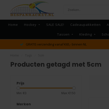
Home
Hockey
SALE SALE!
Cadeaupakketten
A
Tassen
Kleding
Sch
GRATIS verzending vanaf €65,- binnen NL
Home
/
Tags
/
5cm
Producten getagd met 5cm
Prijs
Min: €
0
Max: €
150
Merken