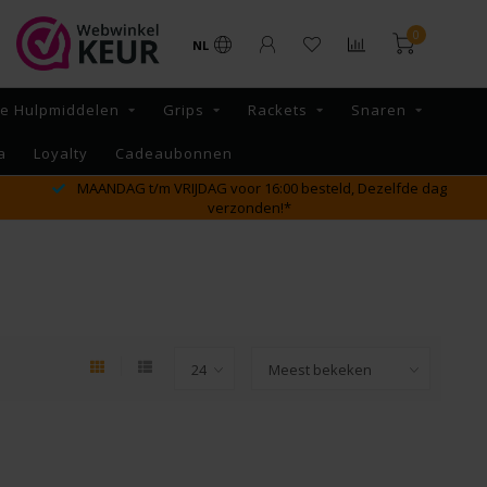
0
NL
re Hulpmiddelen
Grips
Rackets
Snaren
a
Loyalty
Cadeaubonnen
MAANDAG t/m VRIJDAG voor 16:00 besteld, Dezelfde dag
verzonden!*