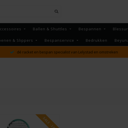
ccessoires
Ballen & Shuttles
Bespannen
Blessu
oenen & Slippers
Bespanservice
Bedrukken
Beyun
dé racket en bespan specialist van Lelystad en omstreken
SALE -24%