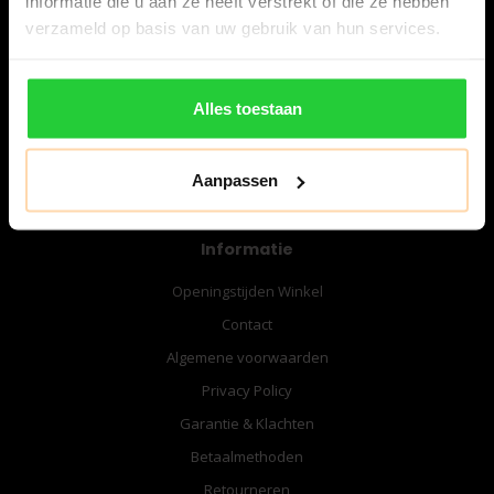
informatie die u aan ze heeft verstrekt of die ze hebben
06-57276080
verzameld op basis van uw gebruik van hun services.
info@bespanracket.nl
Alles toestaan
Aanpassen
Informatie
Openingstijden Winkel
Contact
Algemene voorwaarden
Privacy Policy
Garantie & Klachten
Betaalmethoden
Retourneren