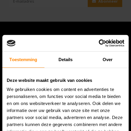
Abonneer
Toestemming
Details
Over
Deze website maakt gebruik van cookies
Bespanracket.nl is dé racketspecialist van Lelystad en
We gebruiken cookies om content en advertenties te
omstreken.
personaliseren, om functies voor social media te bieden
en om ons websiteverkeer te analyseren. Ook delen we
Snijdersstraat 6
informatie over uw gebruik van onze site met onze
8224 AA Lelystad
partners voor social media, adverteren en analyse. Deze
Nederland
partners kunnen deze gegevens combineren met andere