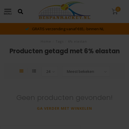
0
MENU
GRATIS verzending vanaf €65,- binnen NL
Home
/
Tags
/
6% elastan
Producten getagd met 6% elastan
Geen producten gevonden!
GA VERDER MET WINKELEN