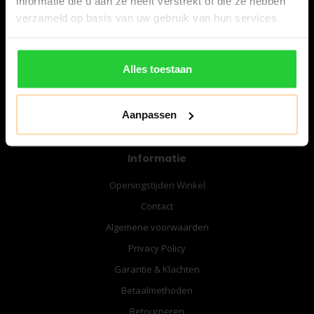
informatie die u aan ze heeft verstrekt of die ze hebben
06-57276080
verzameld op basis van uw gebruik van hun services.
info@bespanracket.nl
Alles toestaan
Aanpassen
Informatie
Openingstijden Winkel
Contact
Algemene voorwaarden
Privacy Policy
Garantie & Klachten
Betaalmethoden
Retourneren