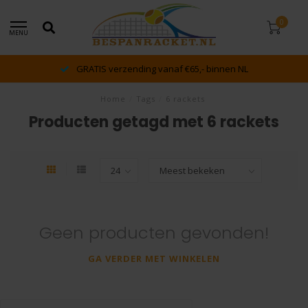
0
MENU
GRATIS verzending vanaf €65,- binnen NL
Home
/
Tags
/
6 rackets
Producten getagd met 6 rackets
Geen producten gevonden!
GA VERDER MET WINKELEN