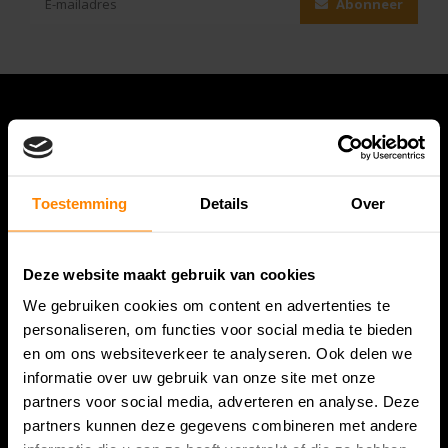
Abonneer
Toestemming
Details
Over
Deze website maakt gebruik van cookies
Bespanracket.nl is dé racketspecialist van Lelystad en
We gebruiken cookies om content en advertenties te
omstreken.
personaliseren, om functies voor social media te bieden
en om ons websiteverkeer te analyseren. Ook delen we
Snijdersstraat 6
informatie over uw gebruik van onze site met onze
8224 AA Lelystad
partners voor social media, adverteren en analyse. Deze
Nederland
partners kunnen deze gegevens combineren met andere