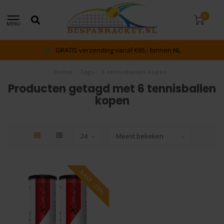
0
MENU
GRATIS verzending vanaf €65,- binnen NL
Home
/
Tags
/
6 tennisballen kopen
Producten getagd met 6 tennisballen
kopen
SALE -23%