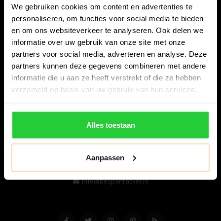
We gebruiken cookies om content en advertenties te
personaliseren, om functies voor social media te bieden
en om ons websiteverkeer te analyseren. Ook delen we
informatie over uw gebruik van onze site met onze
partners voor social media, adverteren en analyse. Deze
partners kunnen deze gegevens combineren met andere
informatie die u aan ze heeft verstrekt of die ze hebben
Bespanracket.nl is dé racketspecialist van Lelystad en
verzameld op basis van uw gebruik van hun services.
omstreken.
Snijdersstraat 6
Alles toestaan
8224 AA Lelystad
Nederland
Aanpassen
06-57276080
info@bespanracket.nl