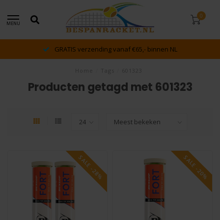
0
MENU
GRATIS verzending vanaf €65,- binnen NL
Home
/
Tags
/
601323
Producten getagd met 601323
SALE -28%
SALE -20%