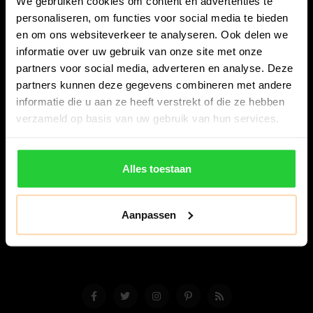
We gebruiken cookies om content en advertenties te
personaliseren, om functies voor social media te bieden
en om ons websiteverkeer te analyseren. Ook delen we
informatie over uw gebruik van onze site met onze
partners voor social media, adverteren en analyse. Deze
partners kunnen deze gegevens combineren met andere
Bespanracket.nl is dé racketspecialist van Lelystad en
informatie die u aan ze heeft verstrekt of die ze hebben
omstreken.
verzameld op basis van uw gebruik van hun services.
Snijdersstraat 6
8224 AA Lelystad
Alles toestaan
Nederland
06-57276080
Aanpassen
info@bespanracket.nl