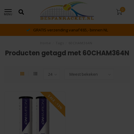
0
MENU
GRATIS verzending vanaf €65,- binnen NL
Home
/
Tags
/
60CHAM364N
Producten getagd met 60CHAM364N
SALE -13%