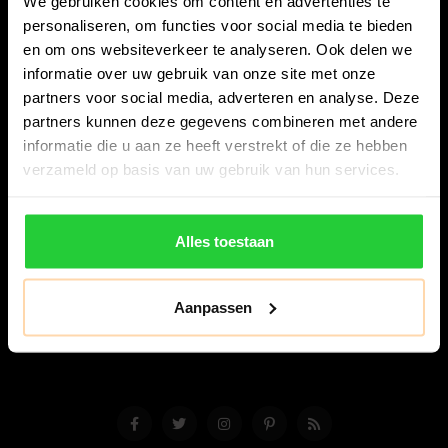
We gebruiken cookies om content en advertenties te
personaliseren, om functies voor social media te bieden
en om ons websiteverkeer te analyseren. Ook delen we
informatie over uw gebruik van onze site met onze
partners voor social media, adverteren en analyse. Deze
partners kunnen deze gegevens combineren met andere
Bespanracket.nl is dé racketspecialist van Lelystad en
informatie die u aan ze heeft verstrekt of die ze hebben
omstreken.
verzameld op basis van uw gebruik van hun services.
Snijdersstraat 6
8224 AA Lelystad
Alles toestaan
Nederland
06-57276080
Aanpassen
info@bespanracket.nl