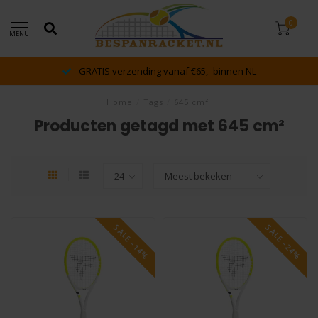
0
MENU
g vanaf €65,- binnen NL
dé racket en bespan sp
Home
/
Tags
/
645 cm²
Producten getagd met 645 cm²
SALE -14%
SALE -24%