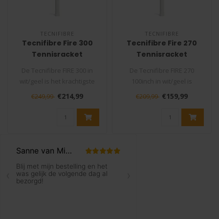
TECNIFIBRE
TECNIFIBRE
Tecnifibre Fire 300
Tecnifibre Fire 270
Tennisracket
Tennisracket
De Tecnifibre FIRE 300 in
De Tecnifibre FIRE 270
wit/geel is het krachtigste
100inch in wit/geel is
racket binnen de FIRE-lij..
gemaakt voor spelers die
€214,99
€159,99
€249,99
€209,99
makkelijk..