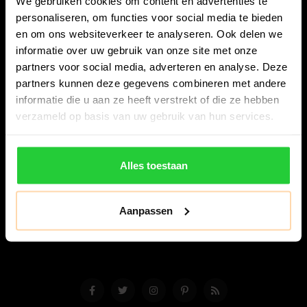
We gebruiken cookies om content en advertenties te
personaliseren, om functies voor social media te bieden
en om ons websiteverkeer te analyseren. Ook delen we
informatie over uw gebruik van onze site met onze
partners voor social media, adverteren en analyse. Deze
partners kunnen deze gegevens combineren met andere
Bespanracket.nl is dé racketspecialist van Lelystad en
informatie die u aan ze heeft verstrekt of die ze hebben
omstreken.
verzameld op basis van uw gebruik van hun services.
Snijdersstraat 6
8224 AA Lelystad
Alles toestaan
Nederland
06-57276080
Aanpassen
info@bespanracket.nl