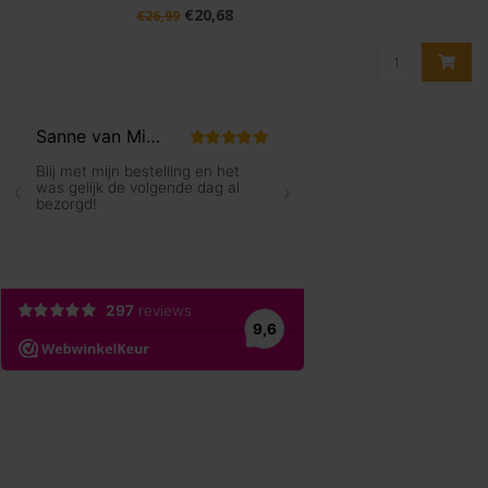
dezelfde afmetingen, maar wel een 10% langere
€20,68
€26,99
hangtime dan de bal met 2 gele stippen. Voordat
de Dunlop Competition daadwerkelijk ti