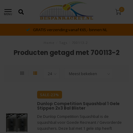
0
MENU
GRATIS verzending vanaf €65,- binnen NL
Home
/
Tags
/
700113-2
Producten getagd met 700113-2
SALE-23%
Dunlop Competition Squashbal 1 Gele
Stippen 2x3 Bal Blister
De Dunlop Competition Squashbal is de
squashbal voor Goede Recreant / Gevorderde
squashers. Deze bal met 1 gele stip heeft