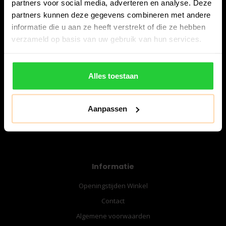
partners voor social media, adverteren en analyse. Deze
Snijdersstraat 6
partners kunnen deze gegevens combineren met andere
8224 AA Lelystad
informatie die u aan ze heeft verstrekt of die ze hebben
verzameld op basis van uw gebruik van hun services.
Nederland
06-57276080
Alles toestaan
info@bespanracket.nl
Aanpassen
Informatie
Openingstijden Winkel
Contact
Algemene voorwaarden