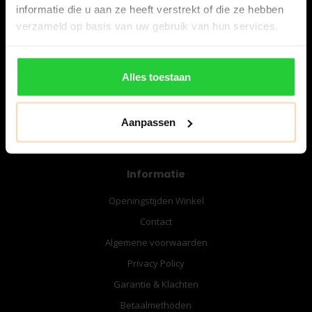
informatie die u aan ze heeft verstrekt of die ze hebben
verzameld op basis van uw gebruik van hun services.
06-57276080
info@bespanracket.nl
Alles toestaan
Aanpassen
Informatie
Openingstijden Winkel
Contact
Algemene voorwaarden
Privacy Policy
Garantie & Klachten
Betaalmethoden