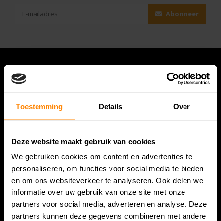
Abonneer
Toestemming
Details
Over
Deze website maakt gebruik van cookies
We gebruiken cookies om content en advertenties te
Bespanracket.nl is dé racketspecialist van Lelystad en
personaliseren, om functies voor social media te bieden
omstreken.
en om ons websiteverkeer te analyseren. Ook delen we
informatie over uw gebruik van onze site met onze
Snijdersstraat 6
partners voor social media, adverteren en analyse. Deze
8224 AA Lelystad
partners kunnen deze gegevens combineren met andere
Nederland