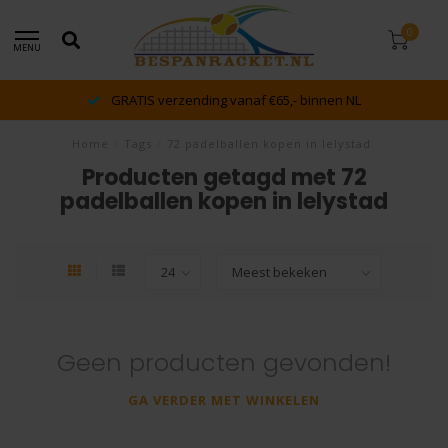
0
MENU
GRATIS verzending vanaf €65,- binnen NL
Home
/
Tags
/
72 padelballen kopen in lelystad
Producten getagd met 72
padelballen kopen in lelystad
Geen producten gevonden!
GA VERDER MET WINKELEN