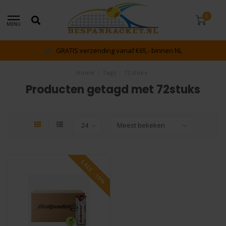
0
MENU
GRATIS verzending vanaf €65,- binnen NL
Home
/
Tags
/
72stuks
Producten getagd met 72stuks
SALE -19%