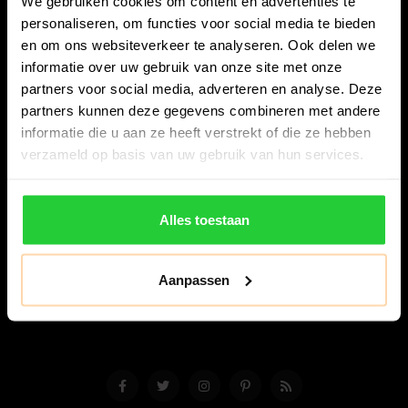
We gebruiken cookies om content en advertenties te
personaliseren, om functies voor social media te bieden
en om ons websiteverkeer te analyseren. Ook delen we
informatie over uw gebruik van onze site met onze
partners voor social media, adverteren en analyse. Deze
partners kunnen deze gegevens combineren met andere
Bespanracket.nl is dé racketspecialist van Lelystad en
informatie die u aan ze heeft verstrekt of die ze hebben
omstreken.
verzameld op basis van uw gebruik van hun services.
Snijdersstraat 6
8224 AA Lelystad
Alles toestaan
Nederland
06-57276080
Aanpassen
info@bespanracket.nl