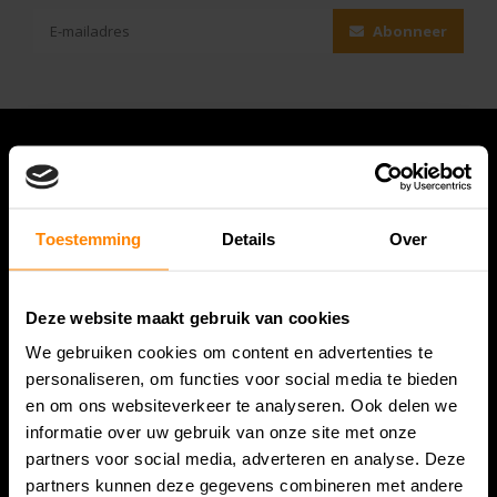
Abonneer
Toestemming
Details
Over
Deze website maakt gebruik van cookies
We gebruiken cookies om content en advertenties te
Bespanracket.nl is dé racketspecialist van Lelystad en
personaliseren, om functies voor social media te bieden
omstreken.
en om ons websiteverkeer te analyseren. Ook delen we
informatie over uw gebruik van onze site met onze
Snijdersstraat 6
partners voor social media, adverteren en analyse. Deze
8224 AA Lelystad
partners kunnen deze gegevens combineren met andere
Nederland