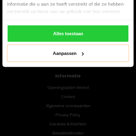
informatie die u aan ze heeft verstrekt of die ze hebben
verzameld op basis van uw gebruik van hun services.
06-57276080
info@bespanracket.nl
Alles toestaan
Aanpassen
Informatie
Openingstijden Winkel
Contact
Algemene voorwaarden
Privacy Policy
Garantie & Klachten
Betaalmethoden