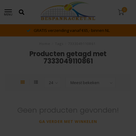
0
MENU
GRATIS verzending vanaf €65,- binnen NL
Home
/
Tags
/
7333049110861
Producten getagd met
7333049110861
Geen producten gevonden!
GA VERDER MET WINKELEN