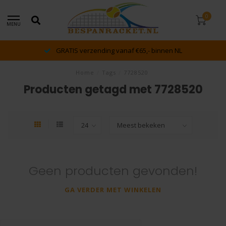
0
MENU
GRATIS verzending vanaf €65,- binnen NL
Home
/
Tags
/
7728520
Producten getagd met 7728520
Geen producten gevonden!
GA VERDER MET WINKELEN