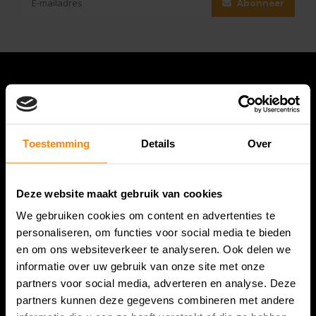
Abonneer
Toestemming
Details
Over
Deze website maakt gebruik van cookies
Bespanracket.nl is dé racketspecialist van Lelystad en
We gebruiken cookies om content en advertenties te
omstreken.
personaliseren, om functies voor social media te bieden
en om ons websiteverkeer te analyseren. Ook delen we
Snijdersstraat 6
informatie over uw gebruik van onze site met onze
8224 AA Lelystad
partners voor social media, adverteren en analyse. Deze
Nederland
partners kunnen deze gegevens combineren met andere