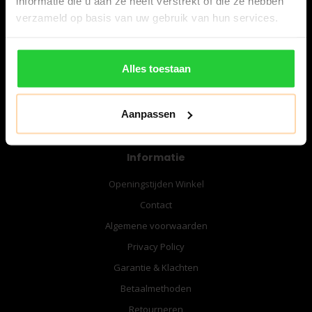
informatie die u aan ze heeft verstrekt of die ze hebben
06-57276080
verzameld op basis van uw gebruik van hun services.
info@bespanracket.nl
Alles toestaan
Aanpassen
Informatie
Openingstijden Winkel
Contact
Algemene voorwaarden
Privacy Policy
Garantie & Klachten
Betaalmethoden
Retourneren