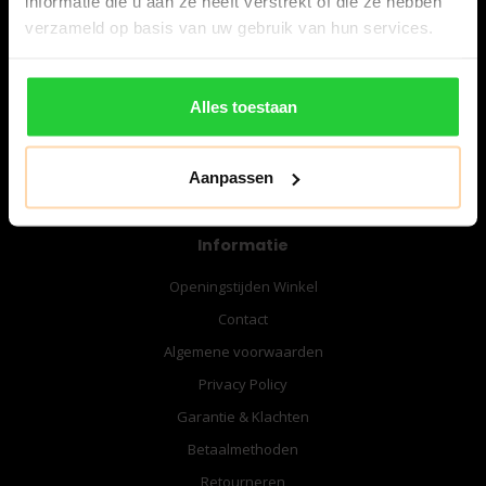
informatie die u aan ze heeft verstrekt of die ze hebben
06-57276080
verzameld op basis van uw gebruik van hun services.
info@bespanracket.nl
Alles toestaan
Aanpassen
Informatie
Openingstijden Winkel
Contact
Algemene voorwaarden
Privacy Policy
Garantie & Klachten
Betaalmethoden
Retourneren