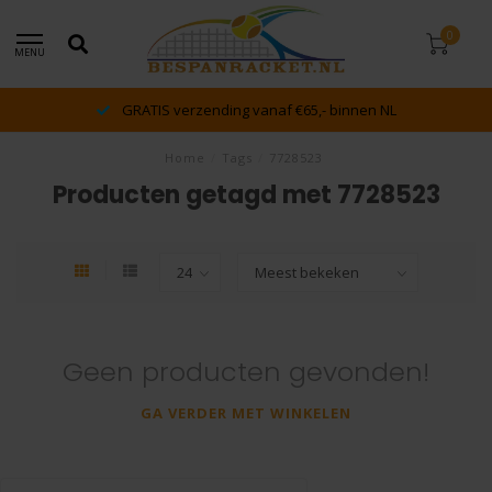
0
MENU
GRATIS verzending vanaf €65,- binnen NL
Home
/
Tags
/
7728523
Producten getagd met 7728523
Geen producten gevonden!
GA VERDER MET WINKELEN