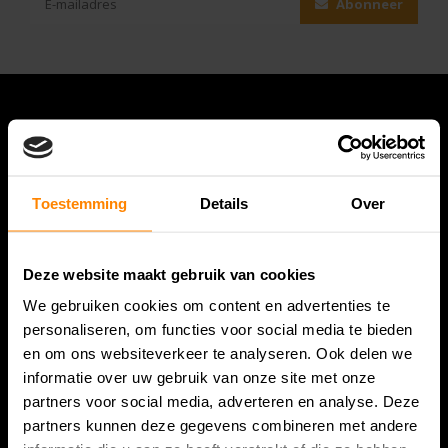
Abonneer
Toestemming
Details
Over
Deze website maakt gebruik van cookies
Bespanracket.nl is dé racketspecialist van Lelystad en
We gebruiken cookies om content en advertenties te
omstreken.
personaliseren, om functies voor social media te bieden
en om ons websiteverkeer te analyseren. Ook delen we
Snijdersstraat 6
informatie over uw gebruik van onze site met onze
8224 AA Lelystad
partners voor social media, adverteren en analyse. Deze
Nederland
partners kunnen deze gegevens combineren met andere