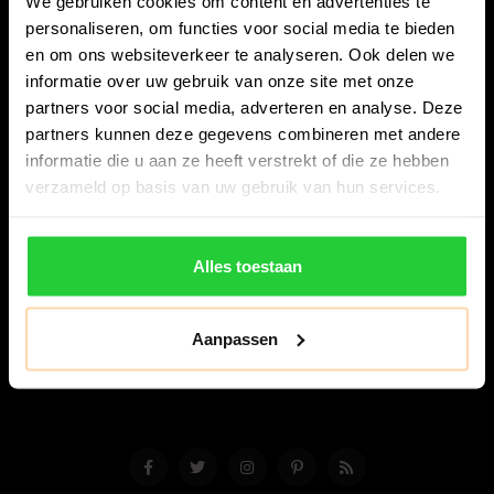
We gebruiken cookies om content en advertenties te
personaliseren, om functies voor social media te bieden
en om ons websiteverkeer te analyseren. Ook delen we
informatie over uw gebruik van onze site met onze
partners voor social media, adverteren en analyse. Deze
partners kunnen deze gegevens combineren met andere
Bespanracket.nl is dé racketspecialist van Lelystad en
informatie die u aan ze heeft verstrekt of die ze hebben
omstreken.
verzameld op basis van uw gebruik van hun services.
Snijdersstraat 6
8224 AA Lelystad
Alles toestaan
Nederland
06-57276080
Aanpassen
info@bespanracket.nl