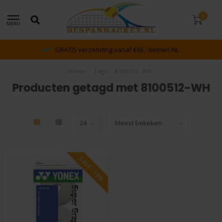
0
MENU
GRATIS verzending vanaf €65,- binnen NL
Home
/
Tags
/
8100512-WH
Producten getagd met 8100512-WH
SALE -19%