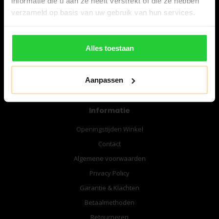
informatie die u aan ze heeft verstrekt of die ze hebben
06-57276080
verzameld op basis van uw gebruik van hun services.
info@bespanracket.nl
Alles toestaan
Aanpassen
Informatie
Openingstijden Winkel
Contact
Algemene voorwaarden
Privacy Policy
Garantie & Klachten
Betaalmethoden
Retourneren