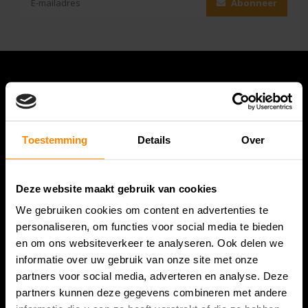
Abonneer
Toestemming
Details
Over
Deze website maakt gebruik van cookies
Bespanracket.nl is dé racketspecialist van Lelystad en
We gebruiken cookies om content en advertenties te
omstreken.
personaliseren, om functies voor social media te bieden
en om ons websiteverkeer te analyseren. Ook delen we
Snijdersstraat 6
informatie over uw gebruik van onze site met onze
8224 AA Lelystad
partners voor social media, adverteren en analyse. Deze
Nederland
partners kunnen deze gegevens combineren met andere