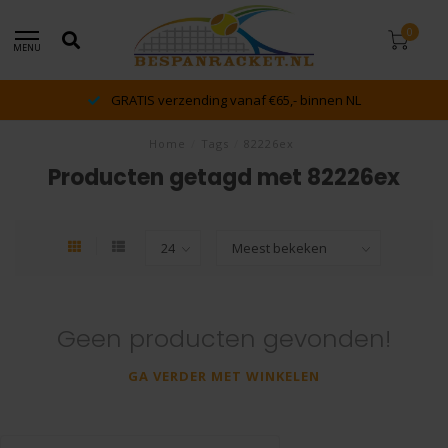
0
MENU
GRATIS verzending vanaf €65,- binnen NL
Home
/
Tags
/
82226ex
Producten getagd met 82226ex
Geen producten gevonden!
GA VERDER MET WINKELEN