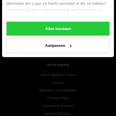
informatie die u aan ze heeft verstrekt of die ze hebben
verzameld op basis van uw gebruik van hun services.
06-57276080
info@bespanracket.nl
Alles toestaan
Aanpassen
Informatie
Openingstijden Winkel
Contact
Algemene voorwaarden
Privacy Policy
Garantie & Klachten
Betaalmethoden