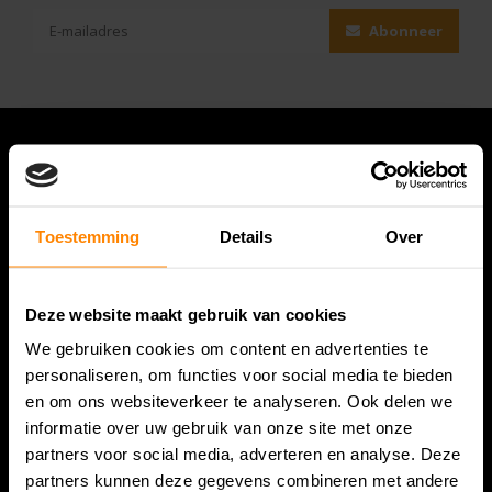
Abonneer
Toestemming
Details
Over
Deze website maakt gebruik van cookies
We gebruiken cookies om content en advertenties te
Bespanracket.nl is dé racketspecialist van Lelystad en
personaliseren, om functies voor social media te bieden
omstreken.
en om ons websiteverkeer te analyseren. Ook delen we
informatie over uw gebruik van onze site met onze
Snijdersstraat 6
partners voor social media, adverteren en analyse. Deze
8224 AA Lelystad
partners kunnen deze gegevens combineren met andere
Nederland