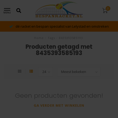
0
MENU
dé racket en bespan specialist van Lelystad en omstreken
Home
/
Tags
/
8435393585193
Producten getagd met
8435393585193
Geen producten gevonden!
GA VERDER MET WINKELEN