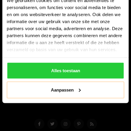
We gebruiken cookies om content en advertenties te
personaliseren, om functies voor social media te bieden
en om ons websiteverkeer te analyseren. Ook delen we
informatie over uw gebruik van onze site met onze
partners voor social media, adverteren en analyse. Deze
partners kunnen deze gegevens combineren met andere
Bespanracket.nl is dé racketspecialist van Lelystad en
informatie die u aan ze heeft verstrekt of die ze hebben
omstreken.
verzameld op basis van uw gebruik van hun services.
Snijdersstraat 6
8224 AA Lelystad
Alles toestaan
Nederland
06-57276080
Aanpassen
info@bespanracket.nl