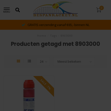
0
MENU
GRATIS verzending vanaf €65,- binnen NL
Home
/
Tags
/
8903000
Producten getagd met 8903000
SALE -7%