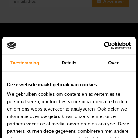
Abonneer
Toestemming
Details
Over
Deze website maakt gebruik van cookies
Bespanracket.nl is dé racketspecialist van Lelystad en
We gebruiken cookies om content en advertenties te
omstreken.
personaliseren, om functies voor social media te bieden
en om ons websiteverkeer te analyseren. Ook delen we
Snijdersstraat 6
informatie over uw gebruik van onze site met onze
8224 AA Lelystad
partners voor social media, adverteren en analyse. Deze
Nederland
partners kunnen deze gegevens combineren met andere