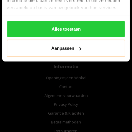
informatie die u aan ze heeft verstrekt of die ze hebben
06-57276080
verzameld op basis van uw gebruik van hun services.
info@bespanracket.nl
Alles toestaan
Aanpassen
Informatie
Openingstijden Winkel
Contact
Algemene voorwaarden
Privacy Policy
Garantie & Klachten
Betaalmethoden
Retourneren