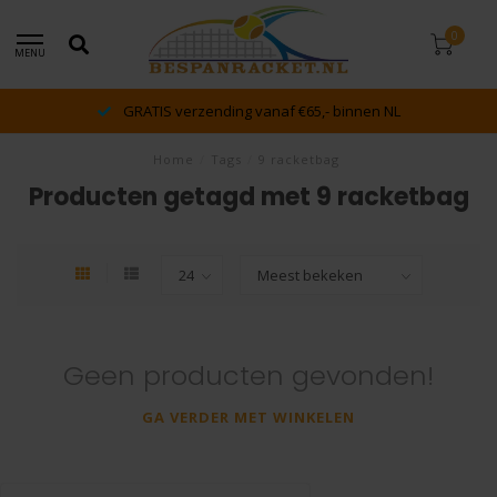
0
MENU
GRATIS verzending vanaf €65,- binnen NL
Home
/
Tags
/
9 racketbag
Producten getagd met 9 racketbag
Geen producten gevonden!
GA VERDER MET WINKELEN