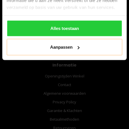
informatie die u aan ze heeft verstrekt of die ze hebben
06-57276080
verzameld op basis van uw gebruik van hun services.
info@bespanracket.nl
Alles toestaan
Aanpassen
Informatie
Openingstijden Winkel
Contact
Algemene voorwaarden
Privacy Policy
Garantie & Klachten
Betaalmethoden
Retourneren