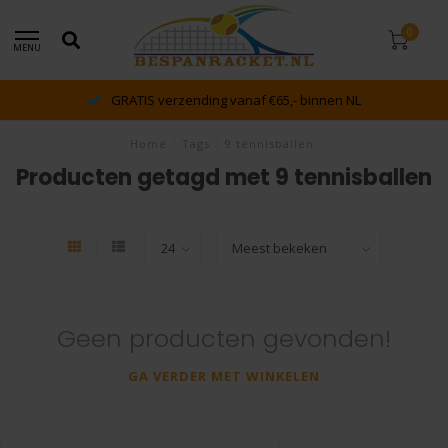
0
MENU
GRATIS verzending vanaf €65,- binnen NL
Home
/
Tags
/
9 tennisballen
Producten getagd met 9 tennisballen
Geen producten gevonden!
GA VERDER MET WINKELEN