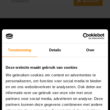
Abonneer
Toestemming
Details
Over
Deze website maakt gebruik van cookies
Bespanracket.nl is dé racketspecialist van Lelystad en
We gebruiken cookies om content en advertenties te
omstreken.
personaliseren, om functies voor social media te bieden
en om ons websiteverkeer te analyseren. Ook delen we
Snijdersstraat 6
informatie over uw gebruik van onze site met onze
8224 AA Lelystad
partners voor social media, adverteren en analyse. Deze
Nederland
partners kunnen deze gegevens combineren met andere