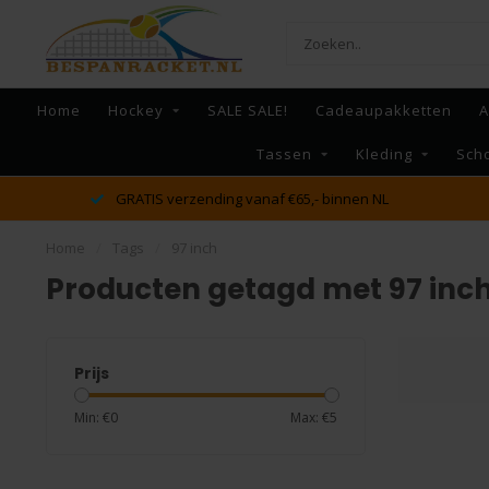
Home
Hockey
SALE SALE!
Cadeaupakketten
A
Tassen
Kleding
Sch
GRATIS verzending vanaf €65,- binnen NL
Home
/
Tags
/
97 inch
Producten getagd met 97 inc
Prijs
Min: €
0
Max: €
5