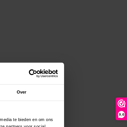
Over
9,6
 media te bieden en om ons
ze partners voor social