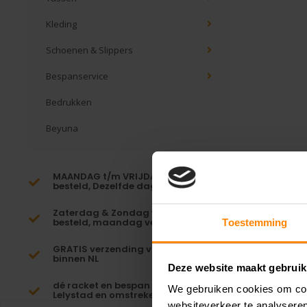
Kleding
Schoenen & Slippers
Bespanservice
Bedrukken
Beyuna
MAANDAG t/m VRIJDAG voor 16:00
besteld, Dezelfde dag verzonden!*
Zaterdag & Zondag voor 23:59
besteld, maandag verzonden!
Toestemming
GRATIS verzending vanaf €65,-
binnen NL
Deze website maakt gebruik
dé racket en bespan specialist van
We gebruiken cookies om cont
Lelystad en omstreken
websiteverkeer te analyseren