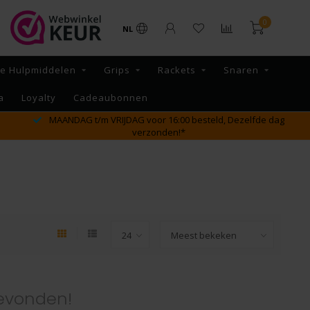
0
NL
re Hulpmiddelen
Grips
Rackets
Snaren
a
Loyalty
Cadeaubonnen
MAANDAG t/m VRIJDAG voor 16:00 besteld, Dezelfde dag
verzonden!*
evonden!