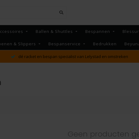
ccessoires
Ballen & Shuttles
Bespannen
Blessu
oenen & Slippers
Bespanservice
Bedrukken
Beyun
dé racket en bespan specialist van Lelystad en omstreken
h
Geen producten g