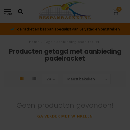
0
MENU
dé racket en bespan specialist van Lelystad en omstreken
Home
/
Tags
/
aanbieding padelracket
Producten getagd met aanbieding
padelracket
Geen producten gevonden!
GA VERDER MET WINKELEN