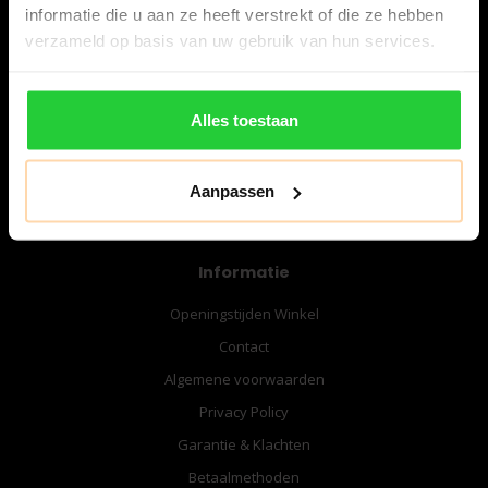
informatie die u aan ze heeft verstrekt of die ze hebben
verzameld op basis van uw gebruik van hun services.
06-57276080
info@bespanracket.nl
Alles toestaan
Aanpassen
Informatie
Openingstijden Winkel
Contact
Algemene voorwaarden
Privacy Policy
Garantie & Klachten
Betaalmethoden