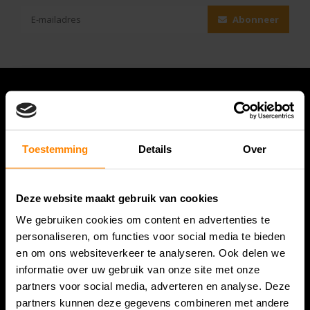
Abonneer
Toestemming
Details
Over
Deze website maakt gebruik van cookies
We gebruiken cookies om content en advertenties te
Bespanracket.nl is dé racketspecialist van Lelystad en
personaliseren, om functies voor social media te bieden
omstreken.
en om ons websiteverkeer te analyseren. Ook delen we
informatie over uw gebruik van onze site met onze
Snijdersstraat 6
partners voor social media, adverteren en analyse. Deze
8224 AA Lelystad
partners kunnen deze gegevens combineren met andere
Nederland