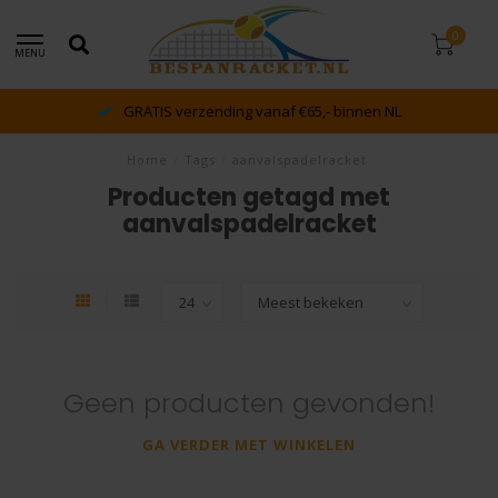
0
MENU
GRATIS verzending vanaf €65,- binnen NL
Home
/
Tags
/
aanvalspadelracket
Producten getagd met
aanvalspadelracket
Geen producten gevonden!
GA VERDER MET WINKELEN