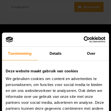
Abonneer
Toestemming
Details
Over
Deze website maakt gebruik van cookies
We gebruiken cookies om content en advertenties te
Bespanracket.nl is dé racketspecialist van Lelystad en
personaliseren, om functies voor social media te bieden
omstreken.
en om ons websiteverkeer te analyseren. Ook delen we
informatie over uw gebruik van onze site met onze
Snijdersstraat 6
partners voor social media, adverteren en analyse. Deze
8224 AA Lelystad
partners kunnen deze gegevens combineren met andere
Nederland