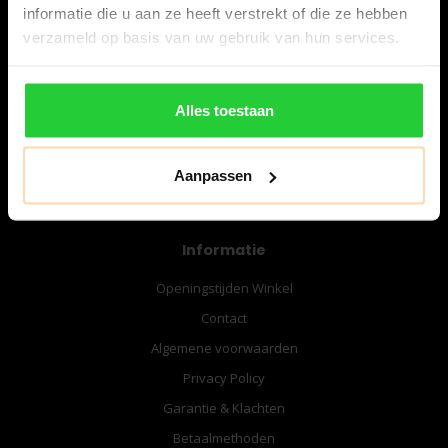
informatie die u aan ze heeft verstrekt of die ze hebben
verzameld op basis van uw gebruik van hun services.
06-57276080
info@bespanracket.nl
Alles toestaan
Aanpassen
Informatie
Openingstijden Winkel
Contact
Algemene voorwaarden
Privacy Policy
Garantie & Klachten
Betaalmethoden