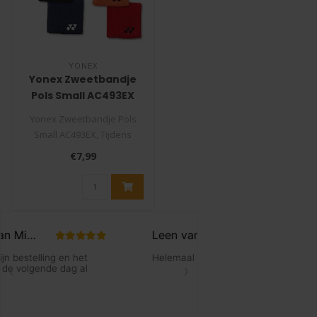
YONEX
Yonex Zweetbandje
Pols Small AC493EX
Yonex Zweetbandje Pols
Small AC493EX, Tijdens
tennis, padel, squash of
€7,99
badminton..