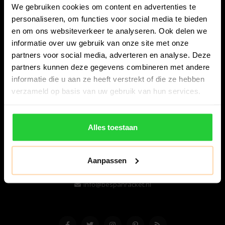
We gebruiken cookies om content en advertenties te
personaliseren, om functies voor social media te bieden
en om ons websiteverkeer te analyseren. Ook delen we
informatie over uw gebruik van onze site met onze
partners voor social media, adverteren en analyse. Deze
partners kunnen deze gegevens combineren met andere
informatie die u aan ze heeft verstrekt of die ze hebben
Bespanracket.nl is dé racketspecialist van Lelystad en
verzameld op basis van uw gebruik van hun services.
omstreken.
Snijdersstraat 6
Alles toestaan
8224 AA Lelystad
Nederland
Aanpassen
06-57276080
info@bespanracket.nl