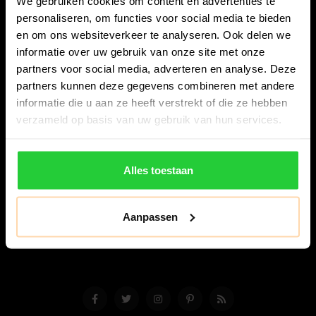
We gebruiken cookies om content en advertenties te
personaliseren, om functies voor social media te bieden
en om ons websiteverkeer te analyseren. Ook delen we
informatie over uw gebruik van onze site met onze
partners voor social media, adverteren en analyse. Deze
partners kunnen deze gegevens combineren met andere
Bespanracket.nl is dé racketspecialist van Lelystad en
informatie die u aan ze heeft verstrekt of die ze hebben
omstreken.
verzameld op basis van uw gebruik van hun services.
Snijdersstraat 6
8224 AA Lelystad
Alles toestaan
Nederland
06-57276080
Aanpassen
info@bespanracket.nl