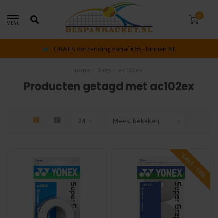
0
MENU
GRATIS verzending vanaf €65,- binnen NL
Home
/
Tags
/
ac102ex
Producten getagd met ac102ex
SALE -19%