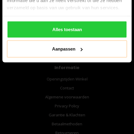
informatie die u aan ze heeft verstrekt of die ze hebben
06-57276080
verzameld op basis van uw gebruik van hun services.
info@bespanracket.nl
Alles toestaan
Aanpassen
Informatie
Openingstijden Winkel
Contact
Algemene voorwaarden
Privacy Policy
Garantie & Klachten
Betaalmethoden
Retourneren