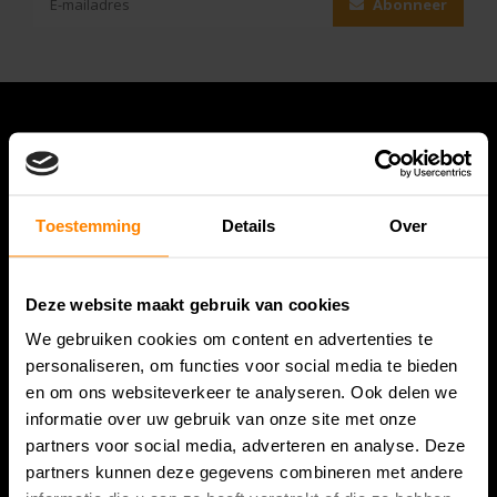
Abonneer
Toestemming
Details
Over
Deze website maakt gebruik van cookies
Bespanracket.nl is dé racketspecialist van Lelystad en
We gebruiken cookies om content en advertenties te
omstreken.
personaliseren, om functies voor social media te bieden
en om ons websiteverkeer te analyseren. Ook delen we
Snijdersstraat 6
informatie over uw gebruik van onze site met onze
8224 AA Lelystad
partners voor social media, adverteren en analyse. Deze
Nederland
partners kunnen deze gegevens combineren met andere