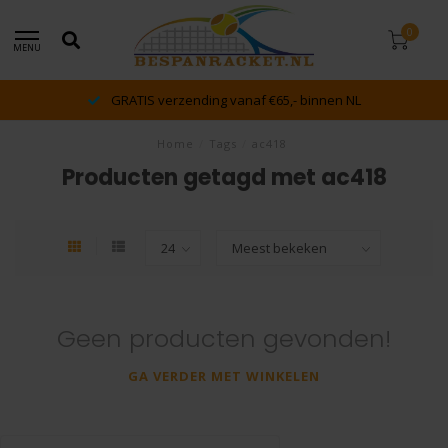
0
MENU
GRATIS verzending vanaf €65,- binnen NL
Home
/
Tags
/
ac418
Producten getagd met ac418
Geen producten gevonden!
GA VERDER MET WINKELEN