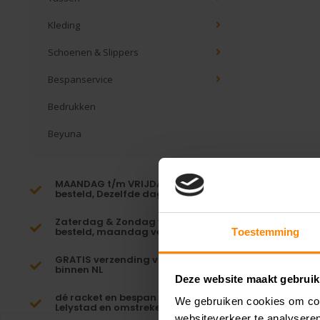
Kleding
Schoenen & Slippers
Bespanservice
Bedrukken
Beyuna
MAANDAG t/m VRIJDAG voor 16:00
besteld, Dezelfde dag verzonden!*
Zaterdag & Zondag voor 23:59
besteld, maandag verzonden!
Toestemming
GRATIS verzending vanaf €65,-
binnen NL
Deze website maakt gebruik
dé racket en bespan specialist van
We gebruiken cookies om cont
Lelystad en omstreken
websiteverkeer te analyseren