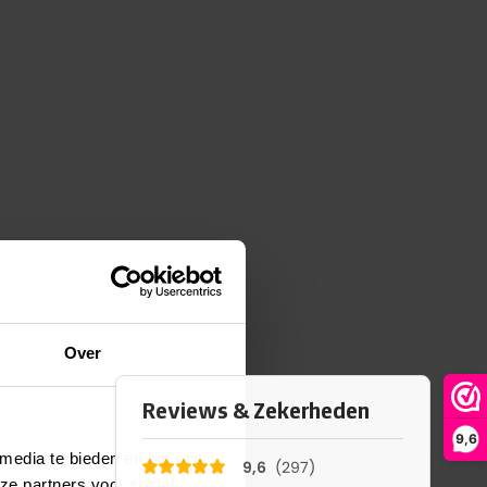
Over
9,6
 media te bieden en om ons
ze partners voor social