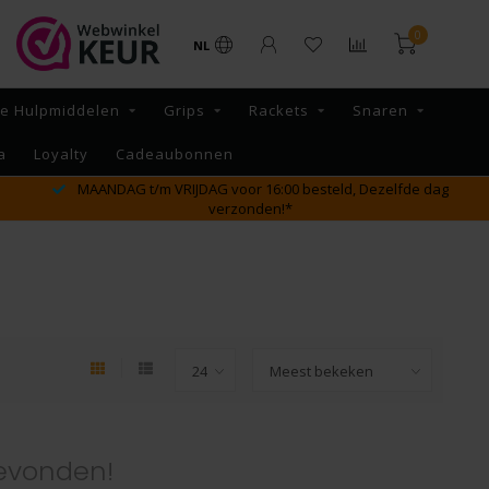
0
NL
re Hulpmiddelen
Grips
Rackets
Snaren
a
Loyalty
Cadeaubonnen
MAANDAG t/m VRIJDAG voor 16:00 besteld, Dezelfde dag
verzonden!*
evonden!