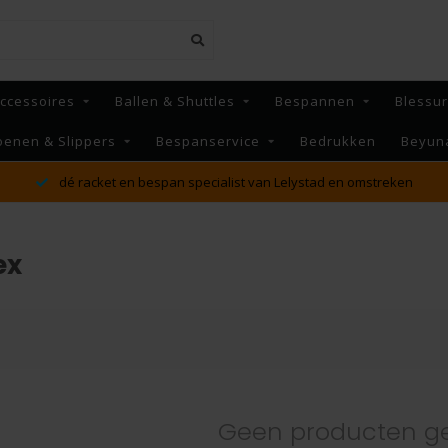
ccessoires
Ballen & Shuttles
Bespannen
Blessu
oenen & Slippers
Bespanservice
Bedrukken
Beyun
dé racket en bespan specialist van Lelystad en omstreken
ex
Geen producten g