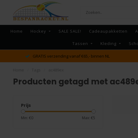
Home
Hockey
SALE SALE!
Cadeaupakketten
A
Tassen
Kleding
Sch
GRATIS verzending vanaf €65,- binnen NL
Home
/
Tags
/
ac489ex
Producten getagd met ac489
Prijs
Min: €
0
Max: €
5