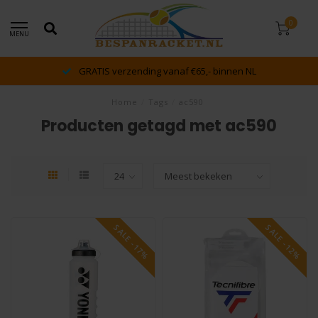
0
MENU
GRATIS verzending vanaf €65,- binnen NL
Home
/
Tags
/
ac590
Producten getagd met ac590
SALE -17%
SALE -12%