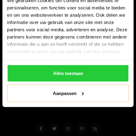
We gebruiken cookies om content en advertenties te
personaliseren, om functies voor social media te bieden
en om ons websiteverkeer te analyseren. Ook delen we
informatie over uw gebruik van onze site met onze
partners voor social media, adverteren en analyse. Deze
partners kunnen deze gegevens combineren met andere
Bespanracket.nl is dé racketspecialist van Lelystad en
informatie die u aan ze heeft verstrekt of die ze hebben
omstreken.
verzameld op basis van uw gebruik van hun services.
Snijdersstraat 6
8224 AA Lelystad
Alles toestaan
Nederland
06-57276080
Aanpassen
info@bespanracket.nl