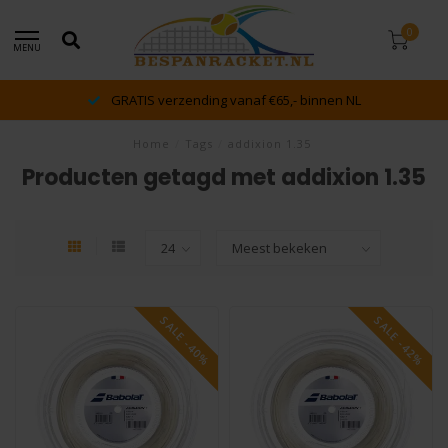
0
MENU
GRATIS verzending vanaf €65,- binnen NL
Home
/
Tags
/
addixion 1.35
Producten getagd met addixion 1.35
SALE -40%
SALE -42%