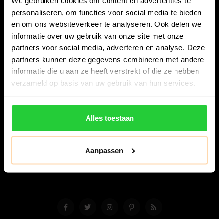
We gebruiken cookies om content en advertenties te
personaliseren, om functies voor social media te bieden
en om ons websiteverkeer te analyseren. Ook delen we
informatie over uw gebruik van onze site met onze
partners voor social media, adverteren en analyse. Deze
partners kunnen deze gegevens combineren met andere
Bespanracket.nl is dé racketspecialist van Lelystad en
informatie die u aan ze heeft verstrekt of die ze hebben
omstreken.
verzameld op basis van uw gebruik van hun services.
Snijdersstraat 6
8224 AA Lelystad
Alles toestaan
Nederland
06-57276080
Aanpassen
info@bespanracket.nl