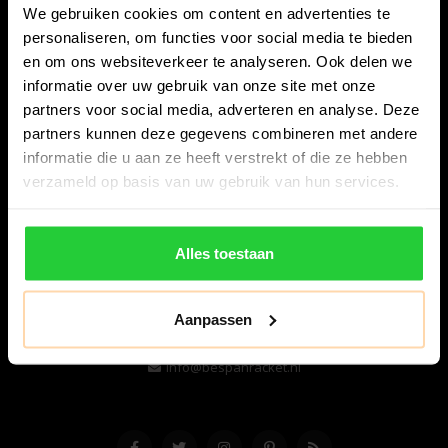
We gebruiken cookies om content en advertenties te
personaliseren, om functies voor social media te bieden
en om ons websiteverkeer te analyseren. Ook delen we
informatie over uw gebruik van onze site met onze
partners voor social media, adverteren en analyse. Deze
partners kunnen deze gegevens combineren met andere
informatie die u aan ze heeft verstrekt of die ze hebben
Bespanracket.nl is dé racketspecialist van Lelystad en
verzameld op basis van uw gebruik van hun services.
omstreken.
Snijdersstraat 6
Alles toestaan
8224 AA Lelystad
Nederland
Aanpassen
06-57276080
info@bespanracket.nl