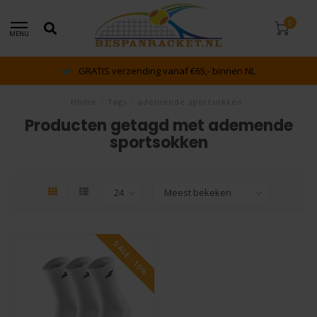
0
MENU
GRATIS verzending vanaf €65,- binnen NL
Home
/
Tags
/
ademende sportsokken
Producten getagd met ademende
sportsokken
SALE -10%