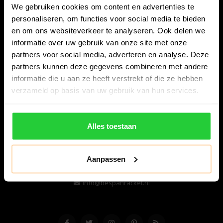
We gebruiken cookies om content en advertenties te
personaliseren, om functies voor social media te bieden
en om ons websiteverkeer te analyseren. Ook delen we
informatie over uw gebruik van onze site met onze
partners voor social media, adverteren en analyse. Deze
partners kunnen deze gegevens combineren met andere
informatie die u aan ze heeft verstrekt of die ze hebben
Bespanracket.nl is dé racketspecialist van Lelystad en
verzameld op basis van uw gebruik van hun services.
omstreken.
Snijdersstraat 6
Alles toestaan
8224 AA Lelystad
Nederland
Aanpassen
06-57276080
info@bespanracket.nl