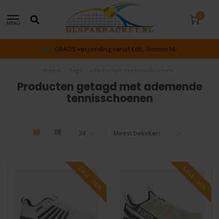
0
MENU
GRATIS verzending vanaf €65,- binnen NL
Home
/
Tags
/
ademende tennisschoenen
Producten getagd met ademende
tennisschoenen
SALE -10%
SALE -30%