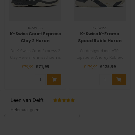
K-SWISS
K-SWISS
K-Swiss Court Express
K-Swiss K-Frame
Clay 2 Heren
Speed Rublo Heren
Tennisschoen
Tennisschoen
De K-Swiss Court Express 2
Co-designed met ATP-
Clay Heren Tennisschoen is
topspeler Andrey Rublev:
een fijne keuze voor tenni..
de K-Frame Speed Rublo is
€71,99
€125,99
€79,99
€179,99
gemaakt v..