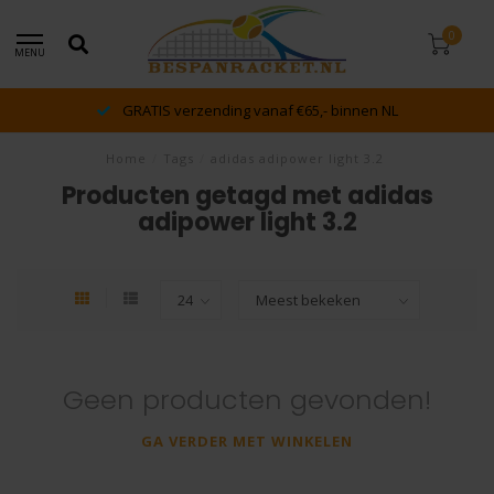
0
MENU
GRATIS verzending vanaf €65,- binnen NL
Home
/
Tags
/
adidas adipower light 3.2
Producten getagd met adidas
adipower light 3.2
Geen producten gevonden!
GA VERDER MET WINKELEN