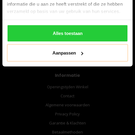
informatie die u aan ze heeft verstrekt of die ze hebben
verzameld op basis van uw gebruik van hun services.
06-57276080
info@bespanracket.nl
Alles toestaan
Aanpassen
Informatie
Openingstijden Winkel
Contact
Algemene voorwaarden
Privacy Policy
Garantie & Klachten
Betaalmethoden