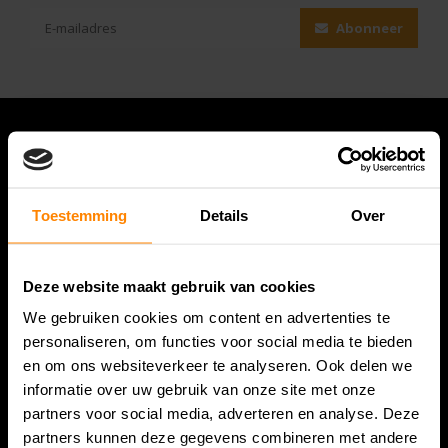
Abonneer
Toestemming
Details
Over
Deze website maakt gebruik van cookies
We gebruiken cookies om content en advertenties te
Bespanracket.nl is dé racketspecialist van Lelystad en
personaliseren, om functies voor social media te bieden
omstreken.
en om ons websiteverkeer te analyseren. Ook delen we
informatie over uw gebruik van onze site met onze
Snijdersstraat 6
partners voor social media, adverteren en analyse. Deze
8224 AA Lelystad
partners kunnen deze gegevens combineren met andere
Nederland